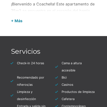
¡Bienvenido a Coachella! Este apartamento de
75m2 se encuentra en el corazón del barrio
Saint Charles de Biarritz. Su decoración
+ Más
vintage y su estilo retro le encantarán.
Idealmente ubicado cerca de tiendas y a 600
metros de la playa MIRAMAR, ofrece una
ubicación ideal para disfrutar de la ciudad.
Servicios
Para acceder a él, está en el 2do piso de la
residencia (sin ascensor). Tan pronto como
Check-in 24 horas
Cama a altura
entre, quedará conquistado. Encontrará todo
accesible
lo que necesita para una estancia sin
Recomendado por
Bici
problemas: sábanas, toallas y productos de
niñeros/as
Casinos
higiene para su comodidad.
Limpieza y
Productos de limpieza
El apartamento cuenta con una sala de estar
desinfección
Cafetera
elegante y cómoda, equipada con un sofá de
Entrada y salida sin
Contemporáneo