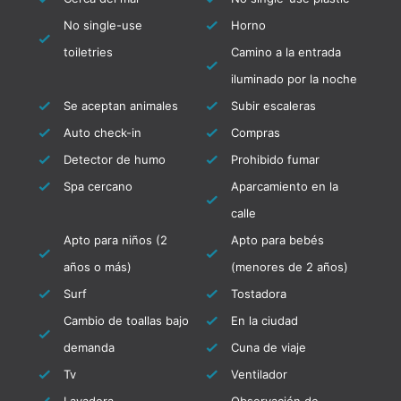
(jabón, champú, papel higiénico y otros
No single-use
Horno
artículos esenciales).
toiletries
Camino a la entrada
Sábanas y toallas: Se proporcionan
sábanas y las camas están hechas para
iluminado por la noche
su llegada. También se incluyen toallas
Se aceptan animales
Subir escaleras
de baño suaves y alfombrillas de baño.
Auto check-in
Compras
Todos estos artículos se limpian y
Detector de humo
Prohibido fumar
desinfectan por nuestro servicio de
Spa cercano
Aparcamiento en la
lavandería profesional, Homies Eco
calle
Pressing.
Apto para niños (2
Apto para bebés
Limpieza superficial al final de la
años o más)
(menores de 2 años)
estancia: Después de su salida, el
Surf
Tostadora
personal de limpieza realizará una
Cambio de toallas bajo
En la ciudad
limpieza superficial para preparar la
demanda
Cuna de viaje
propiedad para el próximo huésped.
Tv
Ventilador
Se encontrará con un miembro del equipo de