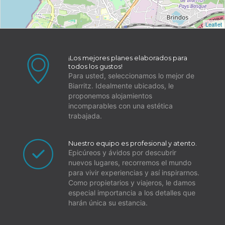
la estación de tren SNCF o al
aeropuerto. La tarifa para esta distancia
Leaflet
es de aproximadamente 15 a 20 euros
durante el día.
¡Los mejores planes elaborados para
Estacionamiento: Si prefiere conducir,
todos los gustos!
Para usted, seleccionamos lo mejor de
puede estacionar en la calle y sus
Biarritz. Idealmente ubicados, le
alrededores. Se recomienda verificar las
proponemos alojamientos
señales para evitar infracciones de
incomparables con una estética
trabajada.
estacionamiento.
La ciudad de Biarritz está equipada con
Nuestro equipo es profesional y atento.
carriles para bicicletas.
Epicúreos y ávidos por descubrir
nuevos lugares, recorremos el mundo
Other things to note
para vivir experiencias y así inspirarnos.
Aquí tiene información sobre las condiciones
Como propietarios y viajeros, le damos
especial importancia a los detalles que
de reserva y las opciones de check-in para
harán única su estancia.
Homies Holidays: