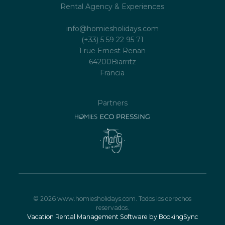
Se admiten mascotas en el alojamiento
Rental Agency & Experiences
por un cargo adicional.
info@homiesholidays.com
Homies Holidays lo invita a familiarizarse con
(+33) 5 59 22 95 71
1 rue Ernest Renan
las reglas de la casa, que se aceptan
64200
Biarritz
automáticamente al confirmar la reserva para
Francia
evitar malentendidos.
Partners
© 2026 www.homiesholidays.com. Todos los derechos
reservados.
Vacation Rental Management Software by BookingSync