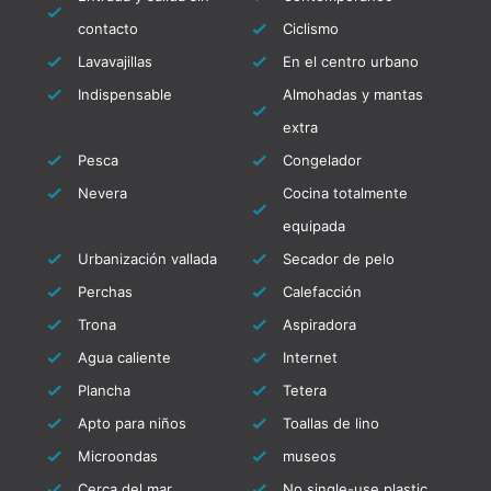
terciopelo, mesa de centro, televisión de
contacto
Ciclismo
pantalla plana y una mesa de comedor para
Lavavajillas
En el centro urbano
hasta 4 personas. La cocina separada está
Indispensable
Almohadas y mantas
equipada con un refrigerador SMEG, cocina
extra
de gas, campana extractora, horno,
Pesca
Congelador
microondas, cafetera SENSEO, tostadora,
Nevera
Cocina totalmente
hervidor de agua y vajilla. Tiene dos
encantadoras habitaciones, equipadas con
equipada
una cama doble de 140 y almacenamiento. El
Urbanización vallada
Secador de pelo
baño está equipado con ducha, lavabo,
Perchas
Calefacción
inodoro y lavadora.
Trona
Aspiradora
Agua caliente
Internet
Los servicios incluidos para esta estancia son:
Plancha
Tetera
Productos de bienvenida: A su llegada,
Apto para niños
Toallas de lino
encontrará productos de bienvenida para
Microondas
museos
comenzar su estancia cómodamente
Cerca del mar
No single-use plastic