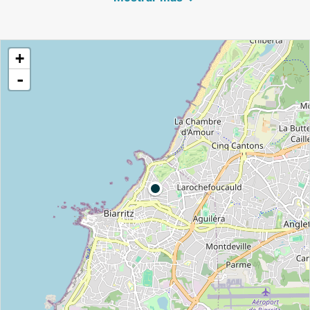
un lugar imprescindible en la ciudad de
Biarritz. Ubicada en el barrio, la agencia
turística "Biarritz élégance" se especializa en
+
visitas temáticas de historia y alta costura y
-
se encuentra a 350 m de distancia. La Maison
Rouge lo recibe para coworking.
Getting around
Si desea desplazarse por Biarritz, aquí tiene
algunas opciones:
Transporte público: Puede consultar los
horarios y paradas en el sitio web de
Txik Txak.
Taxi: Los taxis son una opción rápida y
conveniente para moverse por Biarritz.
Se tarda unos 10-15 minutos en llegar a