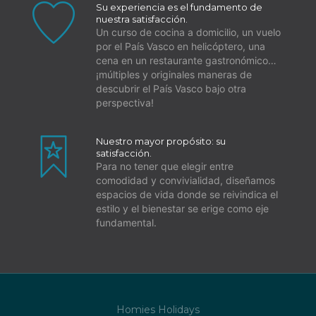
Una vez confirmada la reserva, el equipo
Su experiencia es el fundamento de
nuestra satisfacción.
de Homies Holidays se pondrá en
Un curso de cocina a domicilio, un vuelo
contacto con usted para organizar su
por el País Vasco en helicóptero, una
cena en un restaurante gastronómico…
estadía.
¡múltiples y originales maneras de
Tiene dos opciones para el check-in:
descubrir el País Vasco bajo otra
perspectiva!
Realizar un auto check-in al llegar en
cualquier momento a partir de las 4 pm.
Nuestro mayor propósito: su
En este caso, recibirá instrucciones para
satisfacción.
acceder a su alojamiento el día de su
Para no tener que elegir entre
comodidad y convivialidad, diseñamos
llegada.
espacios de vida donde se reivindica el
Ser recibido por un miembro del equipo
estilo y el bienestar se erige como eje
fundamental.
de Homies Holidays entre las 4 pm y las
7 pm. Si llega después de las 7 pm, se
cobrará un suplemento de 30 euros. Si
llega después de las 9 pm, el suplemento
será de 50 euros.
Homies Holidays