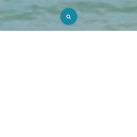
Dates
Personnes
Chambres
Notre unique objectif : votre satisfaction.
Bathroom
À travers des logements de vacances
tendance et haut de gamme, Homies vous
propose des séjours plus que jamais adaptés
à vos attentes. Pour ne plus avoir à choisir
entre confort et convivialité, nous souhaitons
mettre à votre disposition des espaces de vie
où le style se revendique et le bien-être